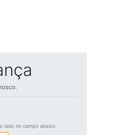
ança
nosco.
ao lado no campo abaixo