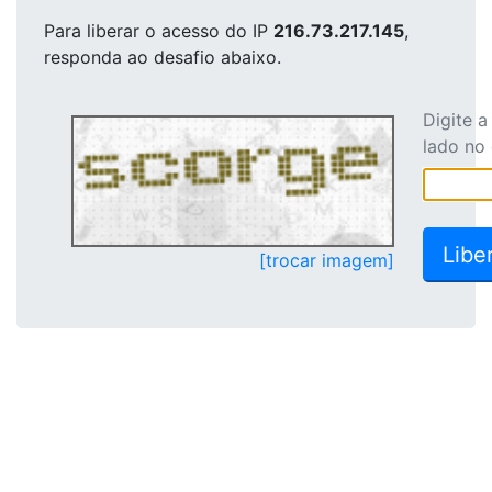
Para liberar o acesso
do IP
216.73.217.145
,
responda ao desafio abaixo.
Digite 
lado no
[trocar imagem]