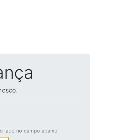
ança
nosco.
ao lado no campo abaixo