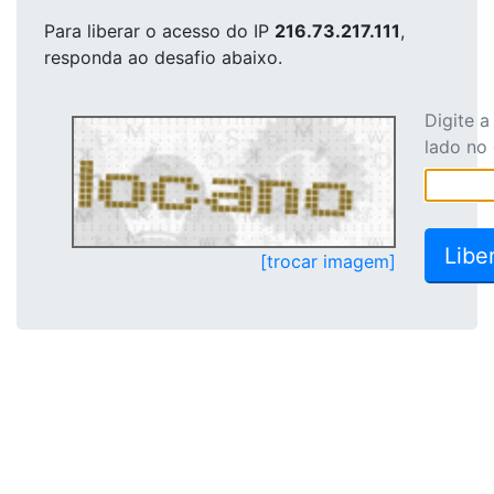
Para liberar o acesso
do IP
216.73.217.111
,
responda ao desafio abaixo.
Digite 
lado no
[trocar imagem]