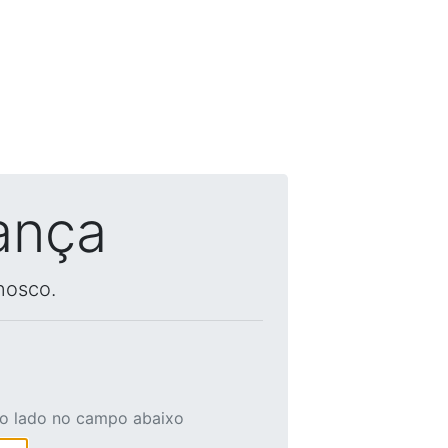
ança
nosco.
ao lado no campo abaixo