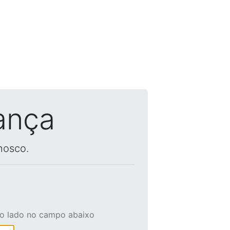
ança
nosco.
ao lado no campo abaixo