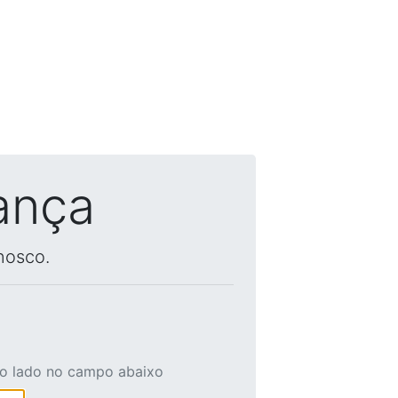
ança
nosco.
ao lado no campo abaixo